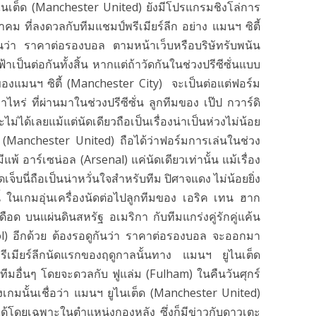
ูไนเต็ด (Manchester United) ยังมีโปรแกรมชิงโล่การ
งหาคม ที่ลงดวลกับทีมแชมป์พรีเมียร์ลีก อย่าง แมนฯ ซิตี้
นว่า ราคาต่อรองบอล ตามหน้าเว็บหรือบริษัทรับพนัน
าเป็นต่อกันทั้งสิ้น หากแต่ถ้าวัดกันในช่วงปรีซีซั่นแบบ
องแมนฯ ซิตี้ (Manchester City) จะเป็นต่อแต่ฟอร์ม
่าไหร่ ที่ผ่านมาในช่วงปรีซีซั่น ลูกทีมของ เป๊ป กวาร์ดิ
ม่ได้เลยแม้แต่นัดเดียวถือเป็นเรื่องน่าเป็นห่วงไม่น้อย
 (Manchester United) ถือได้ว่าฟอร์มการเล่นในช่วง
 มีแพ้ อาร์เซน่อล (Arsenal) แค่นัดเดียวเท่านั้น แม้เรื่อง
เจ็บนี่ถือเป็นน่าหวั่นใจสำหรับทีม ปิศาจแดง ไม่น้อยยิ่ง
้ ในเกมอุ่นเครื่องนัดต่อไปลูกทีมของ เอริค เทน ฮาก
อด บนแผ่นดินสหรัฐ อเมริกา กับทีมแกร่งคู่รักคู่แค้น
ol) อีกด้วย ต้องรอดูกันว่า ราคาต่อรองบอล จะออกมา
เมียร์ลีกนัดแรกของฤดูกาลนั้นทาง แมนฯ ยูไนเต็ด
ีมอื่นๆ โดยจะดวลกับ ฟูแล่ม (Fulham) ในคืนวันศุกร์
งเกมนั้นเชื่อว่า แมนฯ ยูไนเต็ด (Manchester United)
ให้ได้โดยเฉพาะในตำแหน่งกองหลัง ซึ่งก็มีข่าวกับดาวเตะ