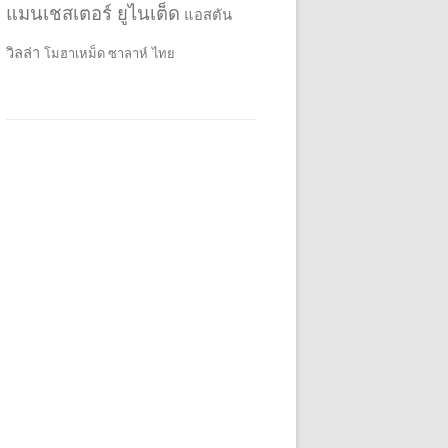
แมนเชสเตอร์ ยูไนเต็ด
แอสตัน
วิลล่า
โมฮาเหม็ด ซาลาห์
ไทย