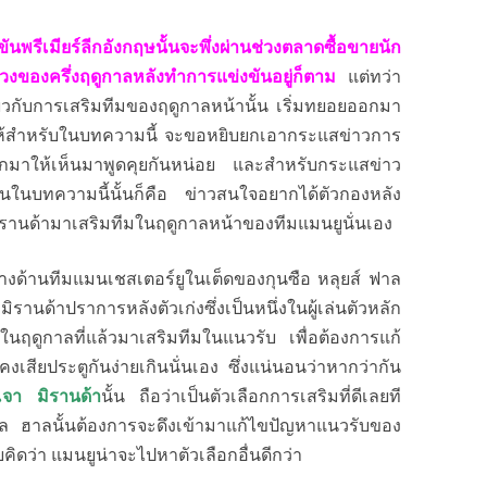
พรีเมียร์ลีกอังกฤษนั้นจะพึ่งผ่านช่วงตลาดซื้อขายนัก
งของครึ่งฤดูกาลหลังทำการแข่งขันอยู่ก็ตาม
แต่ทว่า
เกี่ยวกับการเสริมทีมของฤดูกาลหน้านั้น เริ่มทยอยออกมา
ทำให้สำหรับในบทความนี้ จะขอหยิบยกเอากระแสข่าวการ
ออกมาให้เห็นมาพูดคุยกันหน่อย และสำหรับกระแสข่าว
กันในบทความนี้นั้นก็คือ ข่าวสนใจอยากได้ตัวกองหลัง
มิรานด้ามาเสริมทีมในฤดูกาลหน้าของทีมแมนยูนั่นเอง
างด้านทีมแมนเชสเตอร์ยูในเต็ดของกุนซือ หลุยส์ ฟาล
รานด้าปราการหลังตัวเก่งซึ่งเป็นหนึ่งในผู้เล่นตัวหลัก
ฤดูกาลที่แล้วมาเสริมทีมในแนวรับ เพื่อต้องการแก้
งเสียประตูกันง่ายเกินนั่นเอง ซึ่งแน่นอนว่าหากว่ากัน
เจา มิรานด้า
นั้น ถือว่าเป็นตัวเลือกการเสริมที่ดีเลยที
าล ฮาลนั้นต้องการจะดึงเข้ามาแก้ไขปัญหาแนวรับของ
คิดว่า แมนยูน่าจะไปหาตัวเลือกอื่นดีกว่า