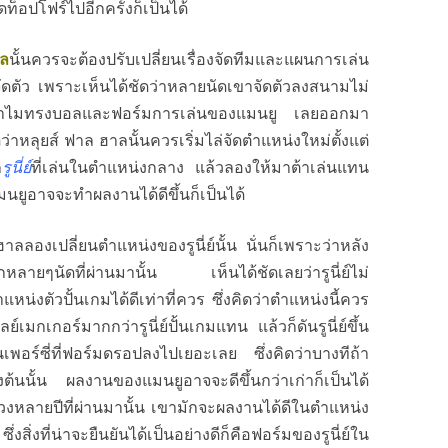
็อปโฟร์ไปอีกครั้งก็เป็นได้
าล
นั้นควรจะต้องปรับเปลี่ยนเรื่องจัดทีมและแผนการเล่น
ดตัว เพราะเห็นได้ชัดว่าหลายนัดเขาจัดตัวลงสนามไม่
่าทำไมทรงบอลและฟอร์มการเล่นของแมนยู เลยออกมา
ว่าหลุยส์ ฟาล ฮาลนั้นควรเริ่มไล่จัดตำแหน่งใหม่ตั้งแต่
ก
รูนี่ย์
ที่เล่นในตำแหน่งกลาง แล้วลองให้มาต้าเล่นแทน
ีแมนยูอาจจะทำผลงานได้ดีขึ้นก็เป็นได้
ลลองเปลี่ยนตำแหน่งของรูนี่ย์นั้น นั่นก็เพราะว่าหลัง
หลายๆนัดที่ผ่านมานั้น เห็นได้ชัดเลยว่ารูนี่ย์ไม่
งตัวปั้นเกมได้ดีเท่าที่ควร ซึ่งคิดว่าตำแหน่งนี้ควร
เมกเกอร์มากกว่ารูนี่ย์ปั้นเกมแทน แล้วก็ดันรูนี่ย์ขึ้น
อร์ซี่ที่ฟอร์มดรอปลงไปเยอะเลย ซึ่งคิดว่าบางทีถ้า
งต้นนั้น ผลงานของแมนยูอาจจะดีขึ้นกว่าเก่าก็เป็นได้
ช่วงหลายปีที่ผ่านมานั้น เขามักจะผลงานได้ดีในตำแหน่ง
สิ่งที่น่าจะยืนยันได้เป็นอย่างดีก็คือฟอร์มของรูนี่ย์ใน