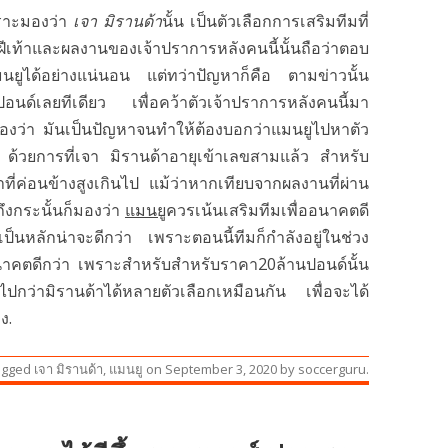
พราะมองว่า
เจา มิรานด้า
นั้น เป็นตัวเลือกการเสริมทีมที่
เท้าและผลงานของเจ้าปราการหลังคนนี้นั้นถือว่าตอบ
ยูได้อย่างแน่นอน แต่ทว่าปัญหาก็คือ ตามข่าวนั้น
นปอนด์เลยทีเดียว เพื่อคว้าตัวเจ้าปราการหลังคนนี้มา
่มองว่า มันเป็นปัญหาจนทำให้ต้องบอกว่าแมนยูไปหาตัว
่า ด้วยการที่เจา มิรานด้าอายุเข้าเลขสามแล้ว สำหรับ
ที่ค่อนข้างสูงเกินไป แม้ว่าหากเทียบจากผลงานที่ผ่าน
ึงกระนั้นก็มองว่า
แมนยู
ควรเน้นเสริมทีมเพื่ออนาคตดี
เป็นหลักน่าจะดีกว่า เพราะตอนนี้ทีมก็กำลังอยู่ในช่วง
อนาคตดีกว่า เพราะสำหรับสำหรับราคา20ล้านปอนด์นั้น
อยไปกว่ามิรานด้าได้หลายตัวเลือกเหมือนกัน เพื่อจะได้
ง.
agged
เจา มิรานด้า
,
แมนยู
on
September 3, 2020
by
soccerguru
.