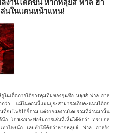
งานได้ดีขึ้น หากหลุยส์ ฟาล ฮา
ย์เล่นในแดนหน้าแทน!
ยูในเต็ดภายใต้การคุมทีมของกุนซือ หลุยส์ ฟาล ฮาล
งบอกว่า แม้ในตอนนี้แมนยูจะสามารถเก็บคะแนนได้ต่อ
ซนท็อปโฟร์ได้ก็ตาม แต่จากผลงานโดยรวมที่ผ่านมานั้น
ยดีนัก โดยเฉพาะฟอร์มการเล่นที่เห็นได้ชัดว่า ทรงบอล
นมาเท่าไหร่นัก เลยทำให้คิดว่าหากหลุยส์ ฟาล ฮาลยัง